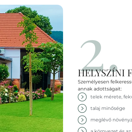
2.
HELYSZÍNI 
Személyesen felkeressü
annak adottságait:
telek mérete, fekv
talaj minősége
meglévő növényz
a környezet és az 