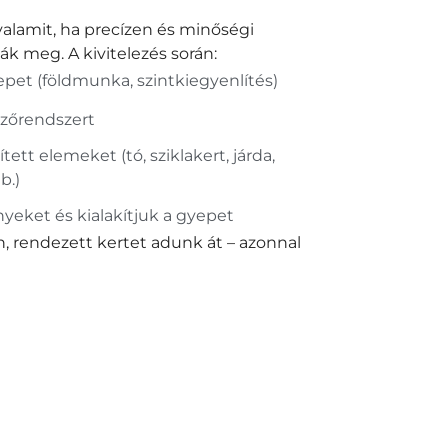
 valamit, ha precízen és minőségi
ák meg. A kivitelezés során:
repet (földmunka, szintkiegyenlítés)
özőrendszert
tett elemeket (tó, sziklakert, járda,
b.)
nyeket és kialakítjuk a gyepet
 rendezett kertet adunk át – azonnal