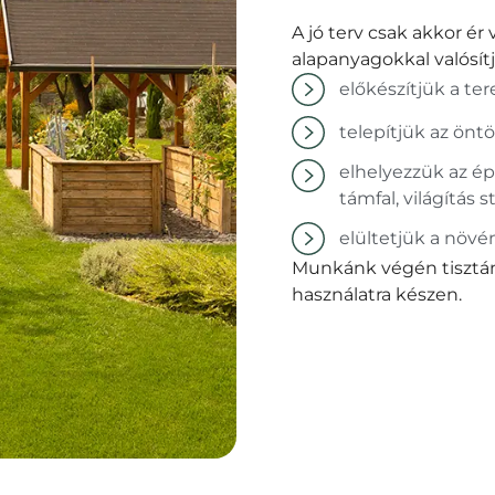
A jó terv csak akkor ér
alapanyagokkal valósítj
előkészítjük a te
telepítjük az önt
elhelyezzük az épí
támfal, világítás st
elültetjük a növé
Munkánk végén tisztán,
használatra készen.