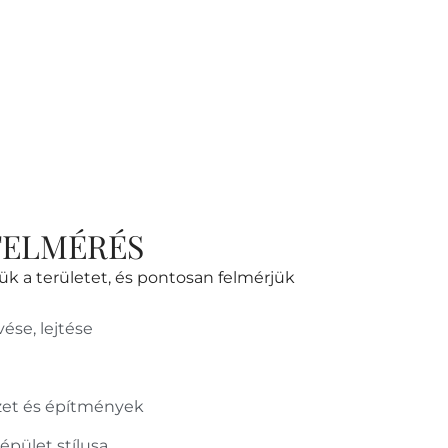
FELMÉRÉS
k a területet, és pontosan felmérjük
ése, lejtése
et és építmények
épület stílusa