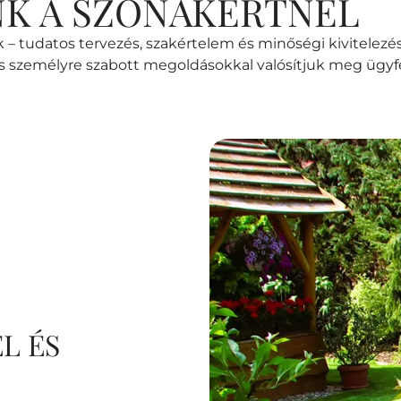
NK A SZONAKERTNÉL
 – tudatos tervezés, szakértelem és minőségi kivitelezés
s személyre szabott megoldásokkal valósítjuk meg ügyfe
L ÉS