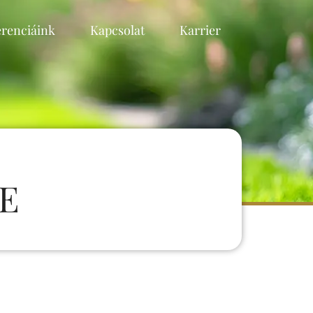
erenciáink
Kapcsolat
Karrier
E