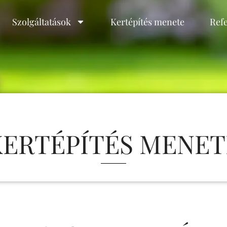
Szolgáltatások
Kertépítés menete
Ref
KERTÉPÍTÉS MENET