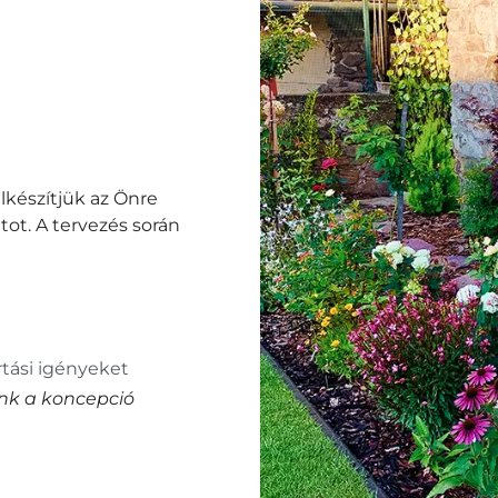
lkészítjük az Önre
atot. A tervezés során
rtási igényeket
ünk a koncepció