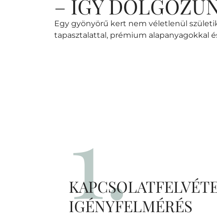
– ÍGY DOLGOZU
Egy gyönyörű kert nem véletlenül születik
tapasztalattal, prémium alapanyagokkal é
1.
KAPCSOLATFELVÉTE
IGÉNYFELMÉRÉS