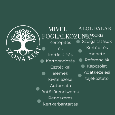
MIVEL
ALOLDALAK
FOGLALKOZUNK?
Főoldal
Szolgáltatások
Kertépítés
Kertépítés
és
menete
kertfelújítás
Referenciák
Kertgondozás
Kapcsolat
Esztétikai
Adatkezelési
elemek
tájékoztató
kivitelezése
Automata
öntözőrendszerek
Rendszeres
kertkarbantartás