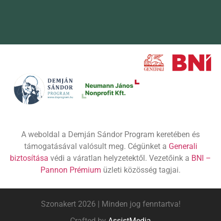
A weboldal a Demján Sándor Program keretében és
támogatásával valósult meg. Cégünket a
Generali
biztosítása
védi a váratlan helyzetektől. Vezetőink a
BNI –
Pannon Prémium
üzleti közösség tagjai.
Szonakert 2026 | Minden jog fenntartva!
Crafted by
AssistMedia