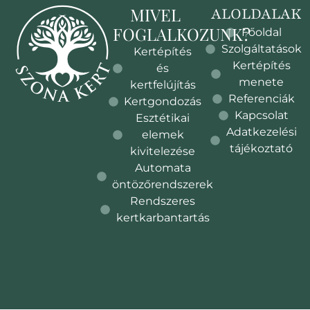
MIVEL
ALOLDALAK
FOGLALKOZUNK?
Főoldal
Szolgáltatások
Kertépítés
Kertépítés
és
menete
kertfelújítás
Referenciák
Kertgondozás
Kapcsolat
Esztétikai
Adatkezelési
elemek
tájékoztató
kivitelezése
Automata
öntözőrendszerek
Rendszeres
kertkarbantartás