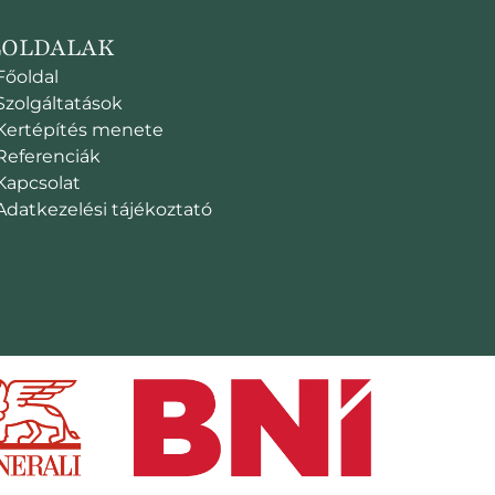
LOLDALAK
Főoldal
Szolgáltatások
Kertépítés menete
Referenciák
Kapcsolat
Adatkezelési tájékoztató